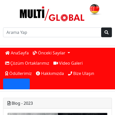
AnaSayfa
Önceki Sayılar
Çözüm Ortaklarımız
Video Galeri
Ödüllerimiz
Hakkımızda
Bize Ulaşın
Giriş Yap
Blog - 2023