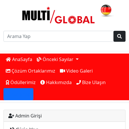
AnaSayfa
Önceki Sayılar
Çözüm Ortaklarımız
Video Galeri
Ödüllerimiz
Hakkımızda
Bize Ulaşın
Giriş Yap
Admin Girişi