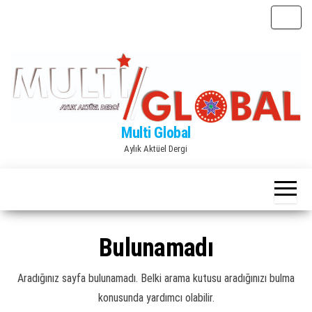
İçeriğe
N
atla
a
v
i
g
a
Multi Global
s
Aylık Aktüel Dergi
y
o
n
u
d
Bulunamadı
e
ğ
Aradığınız sayfa bulunamadı. Belki arama kutusu aradığınızı bulma
i
konusunda yardımcı olabilir.